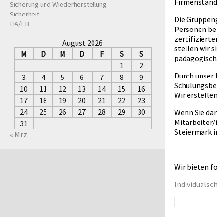
Firmenstand
Sicherung und Wiederherstellung
Sicherheit
Die Gruppeng
HA/LB
Personen bet
zertifiziert
August 2026
stellen wir 
M
D
M
D
F
S
S
pädagogisch
1
2
Durch unser 
3
4
5
6
7
8
9
Schulungsber
10
11
12
13
14
15
16
Wir erstelle
17
18
19
20
21
22
23
24
25
26
27
28
29
30
Wenn Sie dar
Mitarbeiter/
31
Steiermark i
« Mrz
Wir bieten f
Individuals