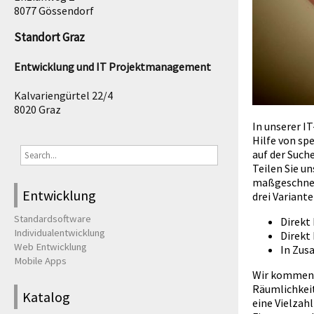
8077 Gössendorf
Standort Graz
Entwicklung und IT Projektmanagement
Kalvariengürtel 22/4
8020 Graz
In unserer I
Hilfe von sp
auf der Suche
Teilen Sie u
maßgeschnei
Entwicklung
drei Variant
Standardsoftware
Direkt
Individualentwicklung
Direkt 
Web Entwicklung
In Zus
Mobile Apps
Wir kommen z
Räumlichkeit
Katalog
eine Vielzah