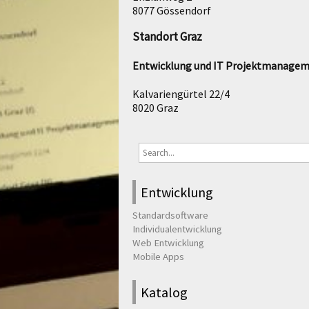
8077 Gössendorf
Standort Graz
Entwicklung und IT Projektmanage
Kalvariengürtel 22/4
8020 Graz
Entwicklung
Standardsoftware
Individualentwicklung
Web Entwicklung
Mobile Apps
Katalog